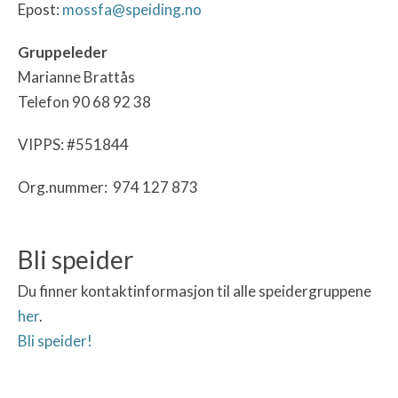
Epost:
mossfa@speiding.no
Gruppeleder
Marianne Brattås
Telefon 90 68 92 38
VIPPS: #551844
Org.nummer: 974 127 873
Bli speider
Du finner kontaktinformasjon til alle speidergruppene
her
.
Bli speider!