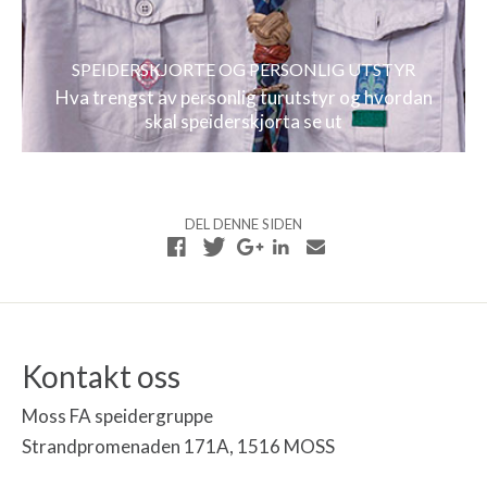
SPEIDERSKJORTE OG PERSONLIG UTSTYR
Hva trengst av personlig turutstyr og hvordan
skal speiderskjorta se ut
DEL DENNE SIDEN
Kontakt oss
Moss FA speidergruppe
Strandpromenaden 171A, 1516 MOSS